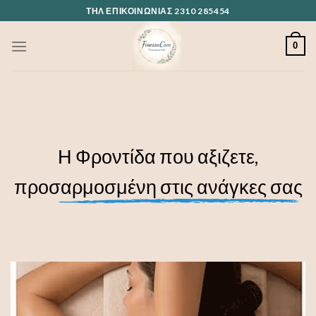
Skip
ΤΗΛ ΕΠΙΚΟΙΝΩΝΊΑΣ 2310 285454
to
content
0
Η Φροντίδα που αξιζετε,
προσαρμοσμένη στις ανάγκες σας