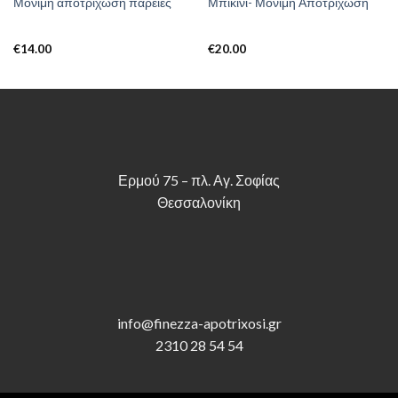
Μόνιμη αποτρίχωση παρειές
Μπικίνι- Μόνιμη Αποτρίχωση
€
14.00
€
20.00
Ερμού 75 – πλ. Αγ. Σοφίας
Θεσσαλονίκη
info@finezza-apotrixosi.gr
2310 28 54 54