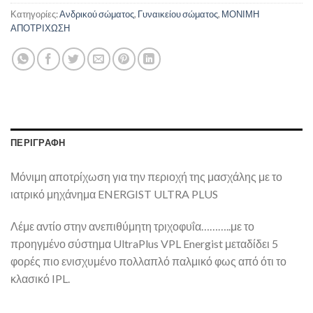
Κατηγορίες:
Ανδρικού σώματος
,
Γυναικείου σώματος
,
ΜΟΝΙΜΗ
ΑΠΟΤΡΙΧΩΣΗ
ΠΕΡΙΓΡΑΦΉ
Μόνιμη αποτρίχωση για την περιοχή της μασχάλης με το
ιατρικό μηχάνημα ENERGIST ULTRA PLUS
Λέμε αντίο στην ανεπιθύμητη τριχοφυΐα………..με το
προηγμένο σύστημα UltraPlus VPL Energist μεταδίδει 5
φορές πιο ενισχυμένο πολλαπλό παλμικό φως από ότι το
κλασικό IPL.