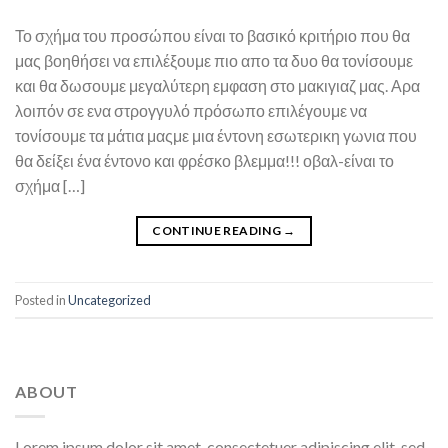
Το σχήμα του προσώπου είναι το βασικό κριτήριο που θα
μας βοηθήσει να επιλέξουμε πιο απο τα δυο θα τονίσουμε
και θα δωσουμε μεγαλύτερη εμφαση στο μακιγιαζ μας. Αρα
λοιπόν σε ενα στρογγυλό πρόσωπο επιλέγουμε να
τονίσουμε τα μάτια μαςμε μια έντονη εσωτερικη γωνια που
θα δείξει ένα έντονο και φρέσκο βλεμμα!!! οβαλ-είναι το
σχήμα […]
CONTINUE READING
→
Posted in
Uncategorized
ABOUT
Lorem ipsum dolor sit amet, consectetuer adipiscing elit, sed