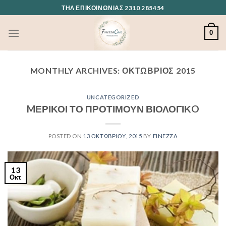
Skip
ΤΗΛ ΕΠΙΚΟΙΝΩΝΊΑΣ 2310 285454
to
content
0
MONTHLY ARCHIVES:
ΟΚΤΏΒΡΙΟΣ 2015
UNCATEGORIZED
MΕΡΙΚΟΙ ΤΟ ΠΡΟΤΙΜΟΥΝ ΒΙΟΛΟΓΙΚO
POSTED ON
13 ΟΚΤΩΒΡΊΟΥ, 2015
BY
FINEZZA
13
Οκτ